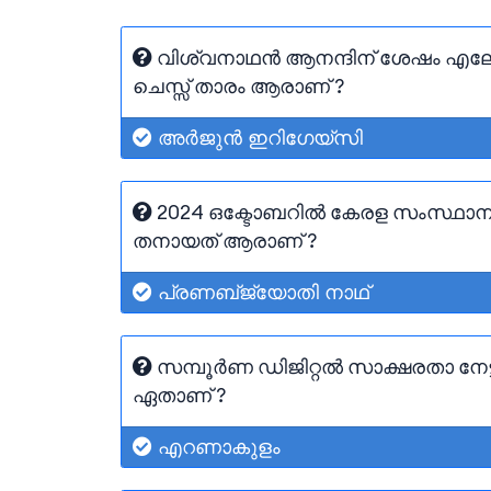
വിശ്വനാഥൻ ആനന്ദിന് ശേഷം എലോ റേ
ചെസ്സ് താരം ആരാണ് ?
അർജുൻ ഇറിഗേയ്‌സി
2024 ഒക്ടോബറിൽ കേരള സംസ്ഥാന Ch
തനായത് ആരാണ് ?
പ്രണബ്‌ജ്യോതി നാഥ്
സമ്പൂർണ ഡിജിറ്റൽ സാക്ഷരതാ നേട
ഏതാണ് ?
എറണാകുളം