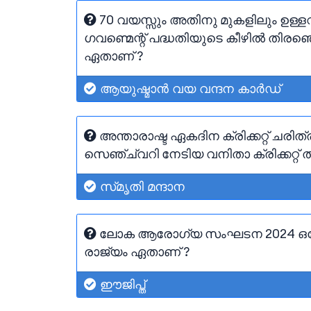
70 വയസ്സും അതിനു മുകളിലും ഉള്ളവർ
ഗവണ്മെന്റ് പദ്ധതിയുടെ കീഴിൽ തിരഞ
ഏതാണ് ?
ആയുഷ്മാൻ വയ വന്ദന കാർഡ്
അന്താരാഷ്ട ഏകദിന ക്രിക്കറ്റ് ചരിത്
സെഞ്ച്വറി നേടിയ വനിതാ ക്രിക്കറ്റ് ത
സ്‌മൃതി മന്ദാന
ലോക ആരോഗ്യ സംഘടന 2024 ഒക്ടോ
രാജ്യം ഏതാണ് ?
ഈജിപ്ത്