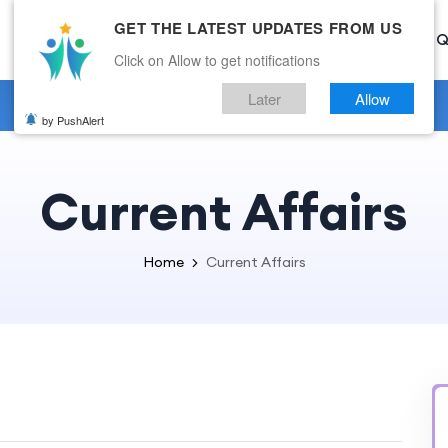
GET THE LATEST UPDATES FROM US
Home
Current Affairs
Categories
Mock Test
Q
Click on Allow to get notifications
Later
Allow
by PushAlert
Current Affairs
Home
Current Affairs