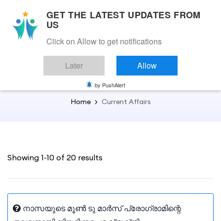
GET THE LATEST UPDATES FROM
US
Click on Allow to get notifications
Back to Current Affairs
Later
Allow
Current Affairs
by PushAlert
Home
Current Affairs
Showing 1-10 of 20 results
നാസയുടെ മൂൺ ടു മാർസ് പ്രോഗ്രാമിന്റെ