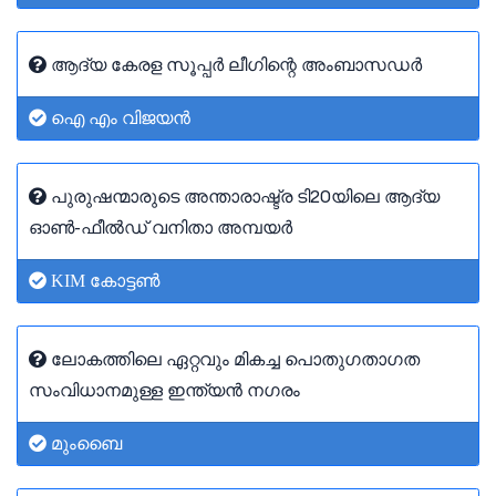
ആദ്യ കേരള സൂപ്പർ ലീഗിന്റെ അംബാസഡർ
ഐ എം വിജയൻ
പുരുഷന്മാരുടെ അന്താരാഷ്ട്ര ടി20യിലെ ആദ്യ
ഓൺ-ഫീൽഡ് വനിതാ അമ്പയർ
KIM കോട്ടൺ
ലോകത്തിലെ ഏറ്റവും മികച്ച പൊതുഗതാഗത
സംവിധാനമുള്ള ഇന്ത്യൻ നഗരം
മുംബൈ