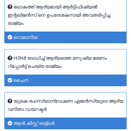
ലോകത്ത് ആദ്യമായി ആർട്ടിഫിഷ്യൽ
ഇന്റലിജൻസ് നെ ഉപദേശകനായി അവതരിപ്പിച്ച
രാജ്യം
റൊമാനിയ
H3N8 ബാധിച്ച് ആദ്യത്തെ മനുഷ്യ മരണം
റിപ്പോർട്ട് ചെയ്ത രാജ്യം
ചൈന
യുകെ രഹസ്യാന്വേഷണ ഏജൻസിയുടെ ആദ്യ
വനിതാ ഡയറക്ടർ
ആൻ കീസ്റ്റ് ബട്ട്‌ലർ