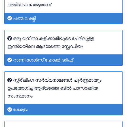
അഭിഭാഷക ആരാണ്
പത്മ ലക്ഷ്മി
ഒരു വനിതാ കളിക്കാരിയുടെ പേരിലുള്ള
ഇന്ത്യയിലെ ആദ്യത്തെ സ്റ്റേഡിയം
റാണി ഗേൾസ് ഹോക്കി ടർഫ്
സ്ത്രീലിംഗ സർവ്വനാമങ്ങൾ പൂർണ്ണമായും
ഉപയോഗിച്ച ആദ്യത്തെ ബിൽ പാസാക്കിയ
സംസ്ഥാനം
കേരളം