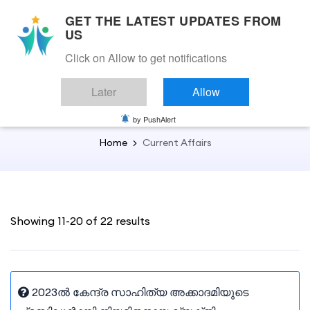
GET THE LATEST UPDATES FROM
US
Click on Allow to get notifications
Back to Current Affairs
Later
Allow
Current Affairs
by PushAlert
Home
Current Affairs
Showing 11-20 of 22 results
2023ൽ കേന്ദ്ര സാഹിത്യ അക്കാദമിയുടെ