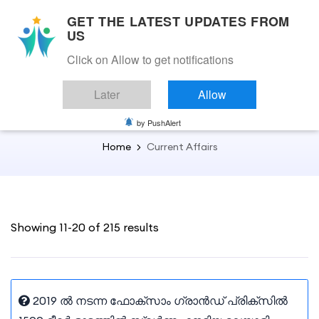
GET THE LATEST UPDATES FROM
US
Click on Allow to get notifications
Back to Current Affairs
Later
Allow
Current Affairs
by PushAlert
Home
Current Affairs
Showing 11-20 of 215 results
2019 ൽ നടന്ന ഫോക്‌സാം ഗ്രാൻഡ് പ്രിക്‌സിൽ