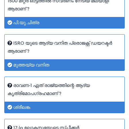
1500 മീറ്റർ ഓട്ടത്തിൽ സ്വർണം നേടിയ മലയാളി
ആരാണ് ?
പി.യു.ചിത്ര
ISRO യുടെ ആദ്യ വനിത പ്രൊജക്റ്റ് ഡയറക്ടർ
ആരാണ് ?
മുത്തയ്യ വനിത
രാവണ-1 ഏത് രാജ്യത്തിന്റെ ആദ്യ
കൃത്രിമോപഗ്രഹമാണ് ?
ശ്രീലങ്ക
17-)o ലോകസഭയുടെ സ്പീക്കർ