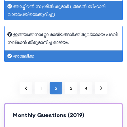
അഡ്മിറൽ സുശീൽ കുമാർ ( അടൽ ബിഹാരി
വാജ്പേയിയെക്കുറിച്ചു)
ഇന്ത്യക്ക് നാറ്റോ രാജ്യങ്ങൾക്ക് തുല്യമായ പദവി
നല്കാൻ തീരുമാനിച്ച രാജ്യം
അമേരിക്ക
1
2
3
4
Monthly Questions (2019)