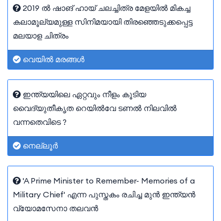
2019 ൽ ഷാങ് ഹായ് ചലച്ചിത്ര മേളയിൽ മികച്ച
കലാമൂല്യമുള്ള സിനിമയായി തിരഞ്ഞെടുക്കപ്പെട്ട
മലയാള ചിത്രം
വെയിൽ മരങ്ങൾ
ഇന്ത്യയിലെ ഏറ്റവും നീളം കൂടിയ
വൈദ്യുതീകൃത റെയിൽവേ ടണൽ നിലവിൽ
വന്നതെവിടെ ?
നെല്ലൂർ
'A Prime Minister to Remember- Memories of a
Military Chief' എന്ന പുസ്തകം രചിച്ച മുൻ ഇന്ത്യൻ
വ്യോമസേനാ തലവൻ