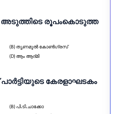
്‍ അടുത്തിടെ രൂപംകൊടുത്ത
(B) തൃണമൂല്‍ കോണ്‍ഗ്രസ്‌
(D) ആം ആദ്മി
‌ പാര്‍ട്ടിയുടെ കേരളാഘടകം
(B) പി.ടി.ചാക്കോ