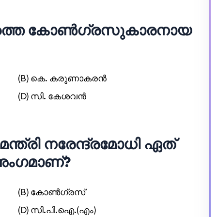
യത്തെ കോണ്‍ഗ്രസുകാരനായ
(B) കെ. കരുണാകരന്‍
(D) സി. കേശവന്‍
ന്ത്രി നരേന്ദ്രമോധി ഏത്
െ അംഗമാണ്?
(B) കോണ്‍ഗ്രസ്
(D) സി.പി.ഐ.(എം)