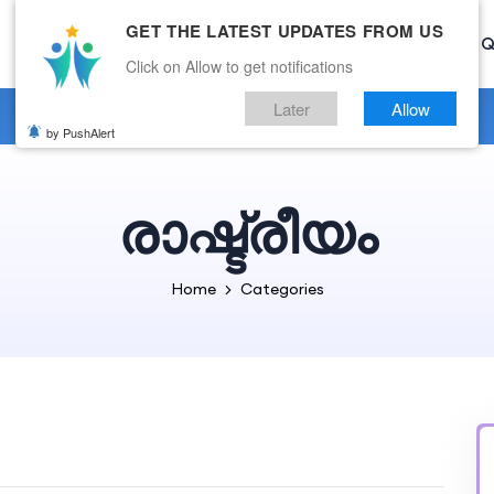
GET THE LATEST UPDATES FROM US
Home
Current Affairs
Categories
Mock Test
Q
Click on Allow to get notifications
Later
Allow
by PushAlert
രാഷ്ട്രീയം
Home
Categories