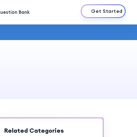
Get Started
uestion Bank
Related Categories