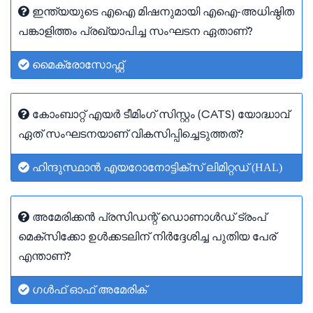
ഇന്ത്യയുടെ എഐ മിഷനുമായി എഐ-അധിഷ്ഠിത
പങ്കാളിത്തം പ്രഖ്യാപിച്ച സംഘടന ഏതാണ്?
മൈക്രോസോഫ്റ്റ്
കോംബാറ്റ് എയർ ടീമിംഗ് സിസ്റ്റം (CATS) യോദ്ധാവ്
ഏത് സംഘടനയാണ് വികസിപ്പിച്ചെടുത്തത്?
ഹിന്ദുസ്ഥാൻ എയറോനോട്ടിക്സ് ലിമിറ്റഡ് (HAL)
അമേരിക്കൻ പ്രസിഡന്റ് ഡൊണാൾഡ് ട്രംപ്
മെക്സിക്കോ ഉൾക്കടലിന് നിർദ്ദേശിച്ച പുതിയ പേര്
എന്താണ്?
ഗൾഫ് ഓഫ് അമേരിക്