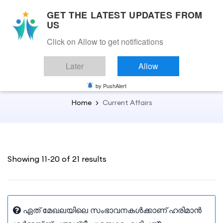
GET THE LATEST UPDATES FROM
US
Click on Allow to get notifications
Back to Current Affairs
Later
Allow
Current Affairs
by PushAlert
Home
Current Affairs
Showing 11-20 of 21 results
ഏത് മേഖലയിലെ സംഭാവനകൾക്കാണ് ഹരിമാൻ