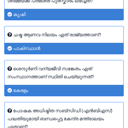
ശർമ്മയ്ക്ക് പത്മശ്രീ പുരസ്കാരം ലഭിച്ചത്?
കൃഷി
ചഷ്മ ആണവ നിലയം ഏത് രാജ്യത്താണ്?
പാകിസ്ഥാൻ
ശെന്ദുർണി വന്യജീവി സങ്കേതം ഏത്
സംസ്ഥാനത്താണ് സ്ഥിതി ചെയ്യുന്നത്?
കേരളം
പോഷക അധിഷ്ഠിത സബ്‌സിഡി (എൻ‌ബി‌എസ്)
പദ്ധതിയുമായി ബന്ധപ്പെട്ട കേന്ദ്ര മന്ത്രാലയം
ഏതാണ്?