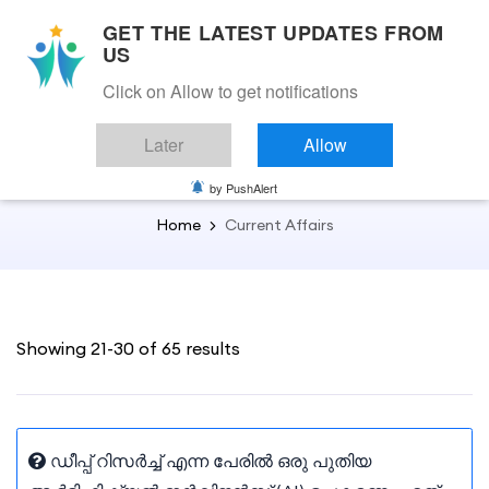
GET THE LATEST UPDATES FROM
US
Click on Allow to get notifications
Back to Current Affairs
Later
Allow
Current Affairs
by PushAlert
Home
Current Affairs
Showing 21-30 of 65 results
ഡീപ്പ് റിസർച്ച് എന്ന പേരിൽ ഒരു പുതിയ