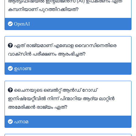
ആർട്ടിഫിഷ്യൽ ഇന്റലിജൻസ് (AI) ഉപകരണം ഏത്
കമ്പനിയാണ് പുറത്തിറക്കിയത്?
OpenAI
ഏത് രാജ്യമാണ് എബോള വൈറസിനെതിരെ
വാക്സിൻ പരീക്ഷണം ആരംഭിച്ചത്?
ഉഗാണ്ട
ചൈനയുടെ ബെൽറ്റ് ആൻഡ് റോഡ്
ഇനിഷ്യേറ്റീവിൽ നിന്ന് പിന്മാറിയ ആദ്യ ലാറ്റിൻ
അമേരിക്കൻ രാജ്യം ഏത്?
പനാമ