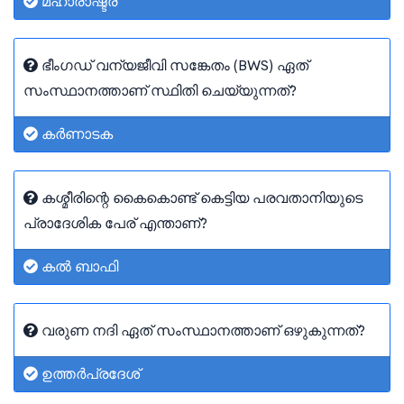
മഹാരാഷ്ട്ര
ഭീംഗഡ് വന്യജീവി സങ്കേതം (BWS) ഏത്
സംസ്ഥാനത്താണ് സ്ഥിതി ചെയ്യുന്നത്?
കർണാടക
കശ്മീരിന്റെ കൈകൊണ്ട് കെട്ടിയ പരവതാനിയുടെ
പ്രാദേശിക പേര് എന്താണ്?
കൽ ബാഫി
വരുണ നദി ഏത് സംസ്ഥാനത്താണ് ഒഴുകുന്നത്?
ഉത്തർപ്രദേശ്