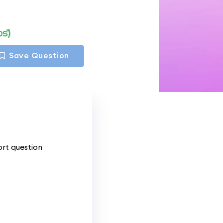
്)
Save Question
ort question