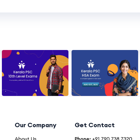
Our Company
Get Contact
About Us
Phone:
+91 790 738 7320