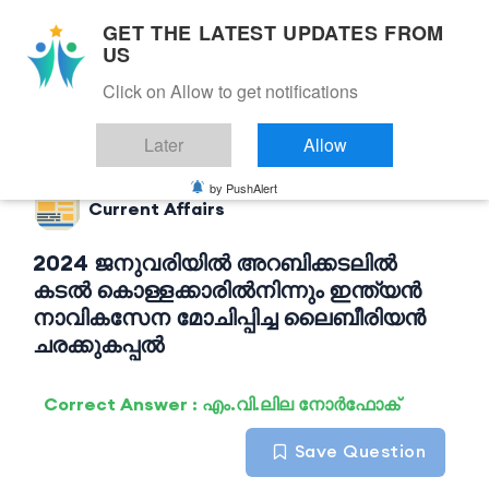
GET THE LATEST UPDATES FROM
US
Click on Allow to get notifications
Back to Current Affairs
Later
Allow
by PushAlert
Current Affairs
2024 ജനുവരിയിൽ അറബിക്കടലിൽ
കടൽ കൊള്ളക്കാരിൽനിന്നും ഇന്ത്യൻ
നാവികസേന മോചിപ്പിച്ച ലൈബീരിയൻ
ചരക്കുകപ്പൽ
Correct Answer : എം.വി.ലില നോർഫോക്
Save Question