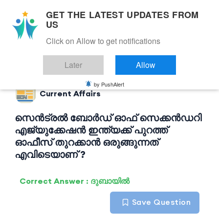
GET THE LATEST UPDATES FROM
US
Click on Allow to get notifications
Back to Current Affairs
Later
Allow
by PushAlert
Current Affairs
സെൻട്രൽ ബോർഡ് ഓഫ് സെക്കൻഡറി
എജ്യുക്കേഷൻ ഇന്ത്യക്ക് പുറത്ത്
ഓഫീസ് തുറക്കാൻ ഒരുങ്ങുന്നത്
എവിടെയാണ് ?
Correct Answer : ദുബായിൽ
Save Question