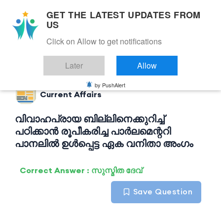
GET THE LATEST UPDATES FROM
US
Click on Allow to get notifications
Back to Current Affairs
Later
Allow
by PushAlert
Current Affairs
വിവാഹപ്രായ ബില്ലിനെക്കുറിച്ച്
പഠിക്കാൻ രൂപീകരിച്ച പാർലമെന്ററി
പാനലിൽ ഉൾപ്പെട്ട ഏക വനിതാ അംഗം
Correct Answer : സുസ്മിത ദേവ്
Save Question