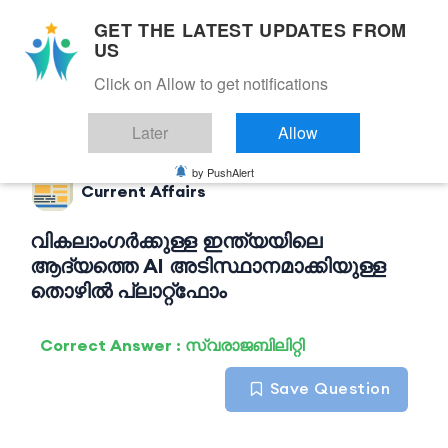
GET THE LATEST UPDATES FROM
US
Click on Allow to get notifications
Back to Current Affairs
Later
Allow
by PushAlert
Current Affairs
വികലാംഗർക്കുള്ള ഇന്ത്യയിലെ
ആദ്യത്തെ AI അടിസ്ഥാനമാക്കിയുള്ള
തൊഴിൽ പ്ലാറ്റ്ഫോം
Correct Answer : സ്വരാജബിലിറ്റി
Save Question