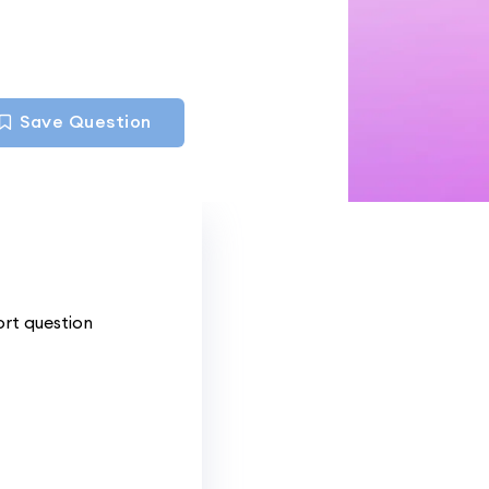
Save Question
ort question