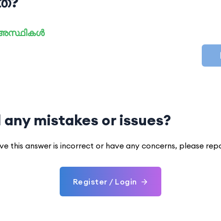
ത്?
: അസ്ഥികൾ
 any mistakes or issues?
eve this answer is incorrect or have any concerns, please rep
Register / Login