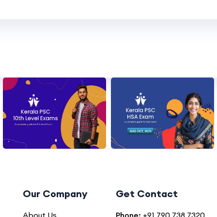
Our Company
Get Contact
About Us
Phone:
+91 790 738 7320