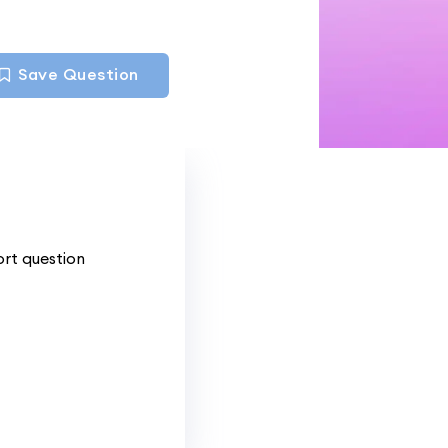
Save Question
ort question