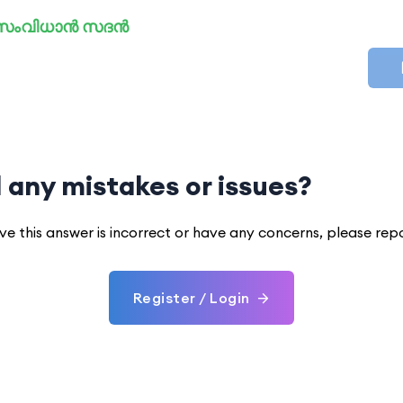
: സംവിധാൻ സദൻ
 any mistakes or issues?
eve this answer is incorrect or have any concerns, please rep
Register / Login