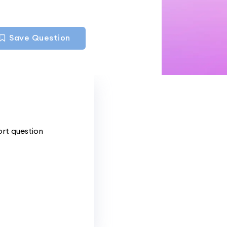
Save Question
ort question