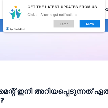
GET THE LATEST UPDATES FROM US
Home
Current Affairs
Categories
Mock Test
Q
Click on Allow to get notifications
Later
Allow
by PushAlert
ന്റ് ഇനി അറിയപ്പെടുന്നത് ഏത
 ?